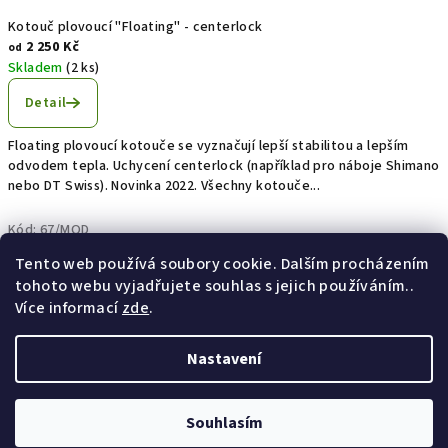
Kotouč plovoucí "Floating" - centerlock
2 250 Kč
od
Skladem
(2 ks)
Detail
Floating plovoucí kotouče se vyznačují lepší stabilitou a lepším
odvodem tepla. Uchycení centerlock (například pro náboje Shimano
nebo DT Swiss). Novinka 2022. Všechny kotouče...
Kód:
67/MOD
Z
Tento web používá soubory cookie. Dalším procházením
Copyright 2026
HopeStore
. Všechna práva vyhrazena.
á
tohoto webu vyjadřujete souhlas s jejich používáním..
p
Vytvořil Shoptet
Více informací
zde
.
a
Nastavení
t
í
Souhlasím