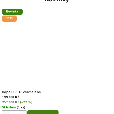
Novinka
Novinka
2023
2023
Hope HB.916 chameleon
199 000 Kč
257 000 Kč
(–22 %)
Skladem
(1 ks)