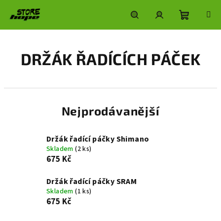
Přejít
na
obsah
Nákupní
Hledat
Přihlášení
DRŽÁK ŘADÍCÍCH PÁČEK
košík
Nejprodávanější
Držák řadící páčky Shimano
Skladem
(2 ks)
675 Kč
Držák řadící páčky SRAM
Skladem
(1 ks)
675 Kč