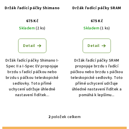
r
Držák řadící páčky Shimano
Držák řadící páčky SRAM
o
d
675 Kč
675 Kč
u
Skladem
(2 ks)
Skladem
(1 ks)
k
t
Detail
Detail
ů
Držák řadící páčky Shimano I-
Držák řadící páčky SRAM
Spec II a I-Spec EV propojuje
propojuje brzdu s řadící
brzdu s řadící páčkou nebo
páčkou nebo brzdu s páčkou
brzdu s páčkou teleskopické
teleskopické sedlovky. Toto
sedlovky. Toto přímé
přímé uchycení udržuje
uchycení udržuje úhledné
úhledné nastavení řidítek a
nastavení řidítek...
pomáhá k lepšímu...
2
položek celkem
O
v