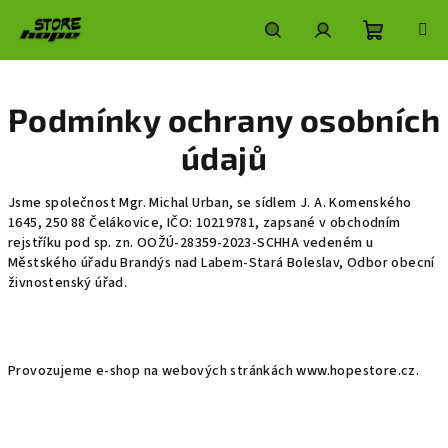
Přejít
na
obsah
Nákupní
Hledat
Přihlášení
Podmínky ochrany osobních
košík
údajů
Jsme společnost Mgr. Michal Urban, se sídlem J. A. Komenského
1645, 250 88 Čelákovice, IČO: 10219781, zapsané v obchodním
rejstříku pod sp. zn. OOŽÚ-28359-2023-SCHHA vedeném u
Městského úřadu Brandýs nad Labem-Stará Boleslav, Odbor obecní
živnostenský úřad
.
Provozujeme e-shop na webových stránkách www.hopestore.cz.