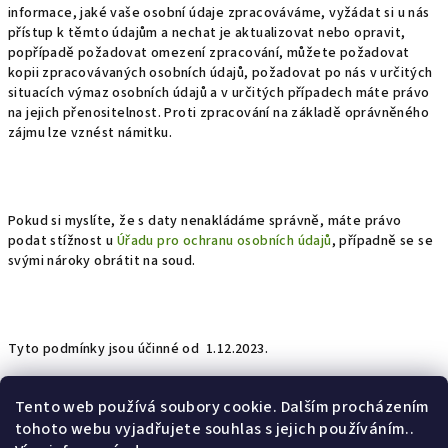
informace, jaké vaše osobní údaje zpracováváme, vyžádat si u nás
přístup k těmto údajům a nechat je aktualizovat nebo opravit,
popřípadě požadovat omezení zpracování, můžete požadovat
kopii zpracovávaných osobních údajů, požadovat po nás v určitých
situacích výmaz osobních údajů a v určitých případech máte právo
na jejich přenositelnost. Proti zpracování na základě oprávněného
zájmu lze vznést námitku.
Pokud si myslíte, že s daty nenakládáme správně, máte právo
podat stížnost u
Úřadu pro ochranu osobních údajů
, případně se se
svými nároky obrátit na soud.
Tyto podmínky jsou účinné od 1.12.2023.
Z
Tento web používá soubory cookie. Dalším procházením
Copyright 2026
HopeStore
. Všechna práva vyhrazena.
á
tohoto webu vyjadřujete souhlas s jejich používáním..
Vytvořil Shoptet