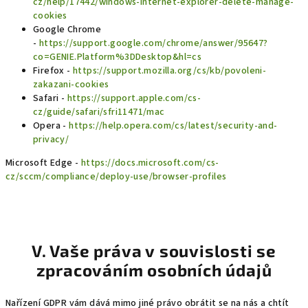
cz/help/17442/windows-internet-explorer-delete-manage-
cookies
Google Chrome
-
https://support.google.com/chrome/answer/95647?
co=GENIE.Platform%3DDesktop&hl=cs
Firefox -
https://support.mozilla.org/cs/kb/povoleni-
zakazani-cookies
Safari -
https://support.apple.com/cs-
cz/guide/safari/sfri11471/mac
Opera -
https://help.opera.com/cs/latest/security-and-
privacy/
Microsoft Edge -
https://docs.microsoft.com/cs-
cz/sccm/compliance/deploy-use/browser-profiles
V. Vaše práva v souvislosti se
zpracováním osobních údajů
Nařízení GDPR vám dává mimo jiné právo obrátit se na nás a chtít