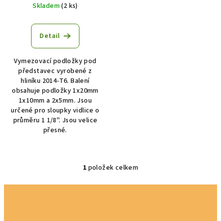
u
Skladem
(2 ks)
k
t
Detail
ů
Vymezovací podložky pod
představec vyrobené z
hliníku 2014-T6. Balení
obsahuje podložky 1x20mm
1x10mm a 2x5mm. Jsou
určené pro sloupky vidlice o
průměru 1 1/8". Jsou velice
přesné.
1
položek celkem
O
v
l
á
d