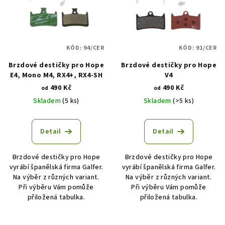
i
k
s
t
p
ů
KÓD:
94/CER
KÓD:
91/CER
r
Brzdové destičky pro Hope
Brzdové destičky pro Hope
o
E4, Mono M4, RX4+, RX4-SH
V4
d
490 Kč
490 Kč
od
od
u
Skladem
(5 ks)
Skladem
(>5 ks)
k
t
Detail
Detail
ů
Brzdové destičky pro Hope
Brzdové destičky pro Hope
vyrábí španělská firma Galfer.
vyrábí španělská firma Galfer.
Na výběr z různých variant.
Na výběr z různých variant.
Při výběru Vám pomůže
Při výběru Vám pomůže
přiložená tabulka.
přiložená tabulka.