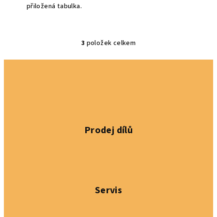
přiložená tabulka.
3
položek celkem
O
v
l
á
d
a
c
í
Prodej dílů
p
r
v
k
y
Servis
v
ý
p