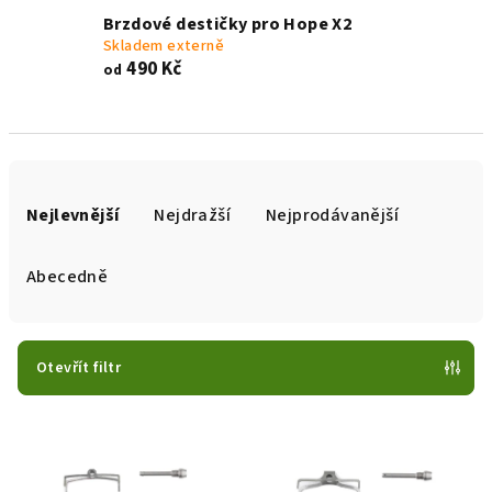
Brzdové destičky pro Hope X2
Skladem externě
490 Kč
od
Ř
a
Nejlevnější
Nejdražší
Nejprodávanější
z
e
Abecedně
n
í
p
Otevřít filtr
r
V
o
ý
d
p
u