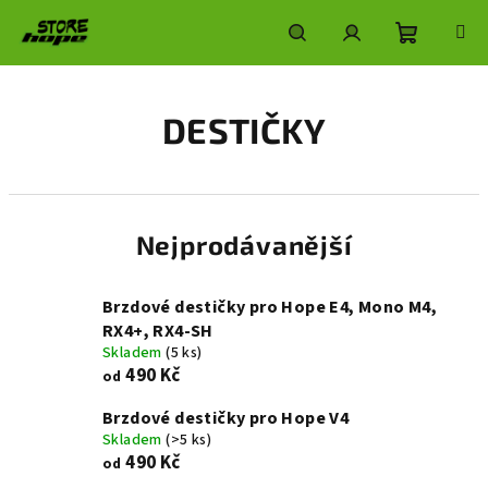
Přejít
na
obsah
Nákupní
Hledat
Přihlášení
DESTIČKY
košík
Nejprodávanější
Brzdové destičky pro Hope E4, Mono M4,
RX4+, RX4-SH
Skladem
(5 ks)
490 Kč
od
Brzdové destičky pro Hope V4
Skladem
(>5 ks)
490 Kč
od