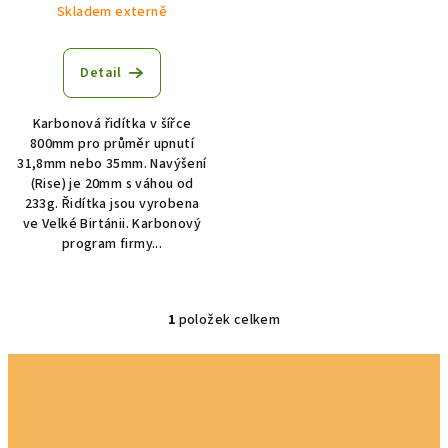
u
Skladem externě
k
t
Detail
ů
Karbonová řidítka v šířce
800mm pro průměr upnutí
31,8mm nebo 35mm. Navýšení
(Rise) je 20mm s váhou od
233g. Řidítka jsou vyrobena
ve Velké Birtánii. Karbonový
program firmy...
1
položek celkem
O
v
l
á
d
a