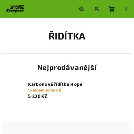
Přejít
na
obsah
Nákupní
Hledat
Přihlášení
ŘIDÍTKA
košík
Nejprodávanější
Karbonová řidítka Hope
Skladem externě
5 220 Kč
Ř