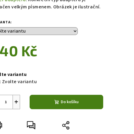
ačen velkým písmenem. Obrázek je ilustrační.
IANTA:
40 Kč
ná
a:
lte variantu
:
Zvolte variantu
+
Do košíku