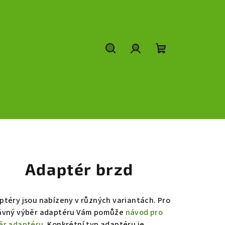
Hledat
Přihlášení
Nákupní
košík
Adaptér brzd
ptéry jsou nabízeny v různých variantách. Pro
ávný výběr adaptéru Vám pomůže
návod pro
ěr adaptéru
. Konkrétní typ adaptéru je