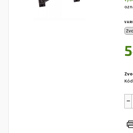
ozn
VAR
5
Měr
cen
Zvo
Kód
−