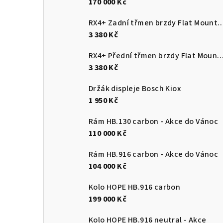
170 000 Kč
RX4+ Zadní třmen brzdy Flat Mount Direct F
3 380 Kč
RX4+ Přední třmen brzdy Flat Mount Direct FMF +2
3 380 Kč
Držák displeje Bosch Kiox
1 950 Kč
Rám HB.130 carbon - Akce do Vánoc
110 000 Kč
Rám HB.916 carbon - Akce do Vánoc
104 000 Kč
Kolo HOPE HB.916 carbon
199 000 Kč
Kolo HOPE HB.916 neutral - Akce