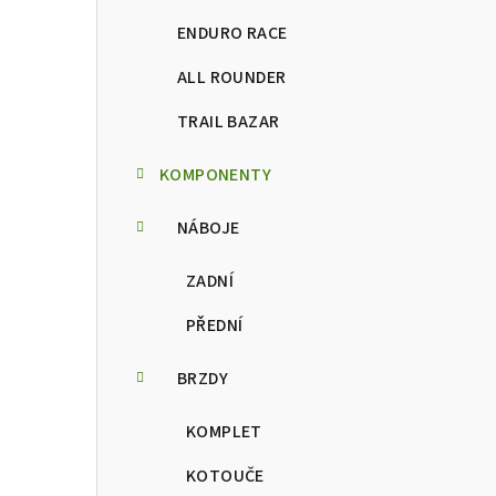
t
ENDURO RACE
r
a
ALL ROUNDER
n
TRAIL BAZAR
n
KOMPONENTY
í
NÁBOJE
p
ZADNÍ
a
PŘEDNÍ
n
e
BRZDY
l
KOMPLET
KOTOUČE