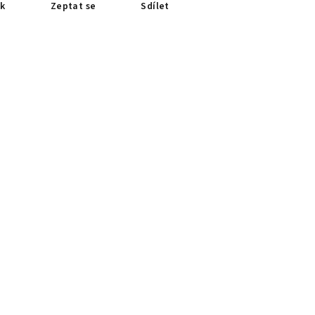
sk
Zeptat se
Sdílet