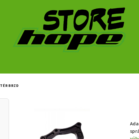
TÉR BRZD
Ada
spr
výb