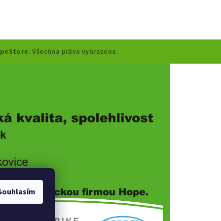
peStore
. Všechna práva vyhrazena.
Souhlasím