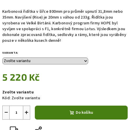
Karbonová řidítka v šířce 800mm pro průměr upnutí 31,8mm nebo
35mm. Navýšení (Rise) je 20mm s váhou od 233g. Řidítka jsou
vyrobena ve Velké Birtánii. Karbonový program firmy HOPE byl
vyvíjen ve spolupráci s F1, konkrétně firmou Lotus. Výsledkem jsou
dokonale zpracovaná řidítka, sedlovky a rámy, které jsou vyráběny
pouze v několika kusech denně!
VARIANTA:
5 220 Kč
Měrná
Zvolte variantu
cena:
Kód:
Zvolte variantu
−
+
Do košíku