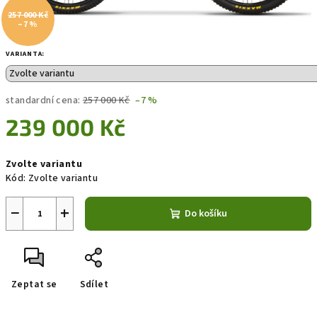
257 000 Kč
–7 %
VARIANTA:
standardní cena:
257 000 Kč
–7 %
239 000 Kč
Měrná
Zvolte variantu
cena:
Kód:
Zvolte variantu
−
+
Do košíku
Zeptat se
Sdílet