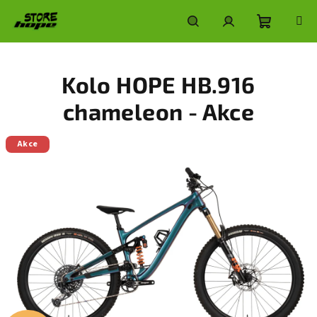
Přejít
na
obsah
Nákupní
Hledat
Přihlášení
Kolo HOPE HB.916
košík
chameleon - Akce
Akce