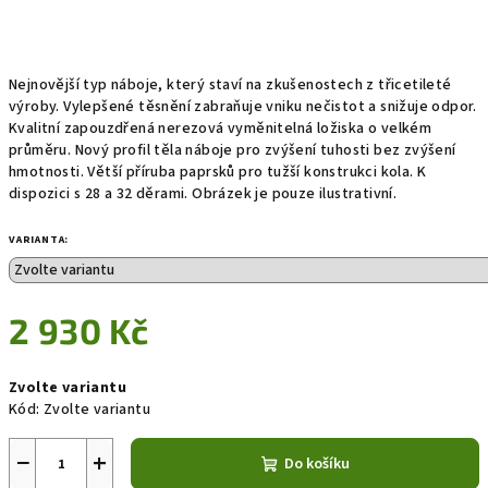
Nejnovější typ náboje, který staví na zkušenostech z třicetileté
výroby. Vylepšené těsnění zabraňuje vniku nečistot a snižuje odpor.
Kvalitní zapouzdřená nerezová vyměnitelná ložiska o velkém
průměru. Nový profil těla náboje pro zvýšení tuhosti bez zvýšení
hmotnosti. Větší příruba paprsků pro tužší konstrukci kola. K
dispozici s 28 a 32 děrami. Obrázek je pouze ilustrativní.
VARIANTA:
2 930 Kč
Měrná
Zvolte variantu
cena:
Kód:
Zvolte variantu
−
+
Do košíku