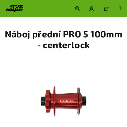
Přejít
na
obsah
Nákupní
Hledat
Přihlášení
Náboj přední PRO 5 100mm
košík
- centerlock